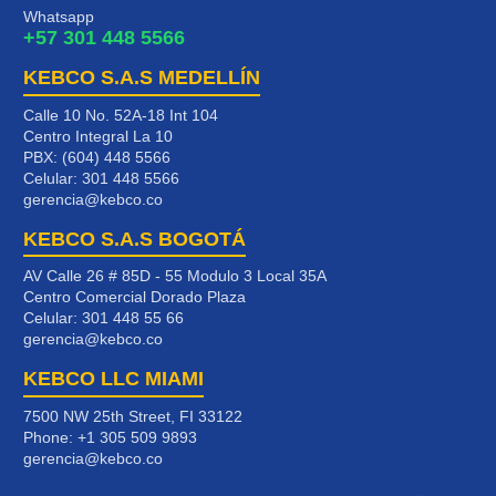
Whatsapp
+57 301 448 5566
KEBCO S.A.S MEDELLÍN
Calle 10 No. 52A-18 Int 104
Centro Integral La 10
PBX: (604) 448 5566
Celular:
301 448 5566
gerencia@kebco.co
KEBCO S.A.S BOGOTÁ
AV Calle 26 # 85D - 55 Modulo 3 Local 35A
Centro Comercial Dorado Plaza
Celular:
301 448 55 66
gerencia@kebco.co
KEBCO LLC MIAMI
7500 NW 25th Street, FI 33122
Phone:
+1 305 509 9893
gerencia@kebco.co