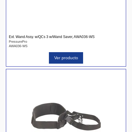
Ext. Wand Assy. w/QCs 3 w/Wand Saver, AWA036-WS
PressurePro
AWA036-WS
Ver producto