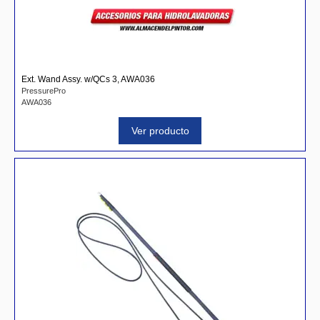
Ext. Wand Assy. w/QCs 3, AWA036
PressurePro
AWA036
Ver producto