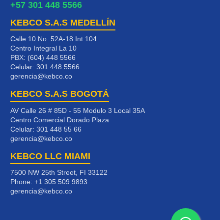
+57 301 448 5566
KEBCO S.A.S MEDELLÍN
Calle 10 No. 52A-18 Int 104
Centro Integral La 10
PBX: (604) 448 5566
Celular:
301 448 5566
gerencia@kebco.co
KEBCO S.A.S BOGOTÁ
AV Calle 26 # 85D - 55 Modulo 3 Local 35A
Centro Comercial Dorado Plaza
Celular:
301 448 55 66
gerencia@kebco.co
KEBCO LLC MIAMI
7500 NW 25th Street, FI 33122
Phone:
+1 305 509 9893
gerencia@kebco.co