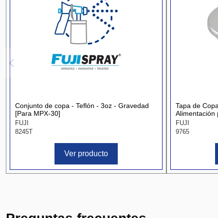
Conjunto de copa - Teflón - 3oz - Gravedad
Tapa de Copa 
[Para MPX-30]
Alimentación
FUJI
FUJI
8245T
9765
Ver producto