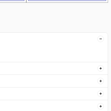
−
+
+
+
+