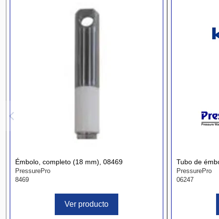
Émbolo, completo (18 mm), 08469
Tubo de émbo
PressurePro
PressurePro
8469
06247
Ver producto