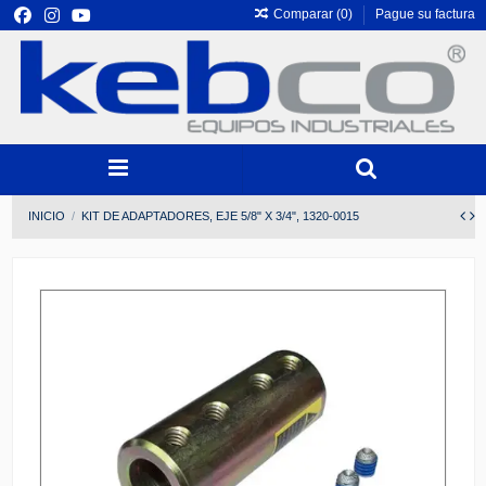
Comparar (
0
)
Pague su factura
INICIO
KIT DE ADAPTADORES, EJE 5/8" X 3/4", 1320-0015