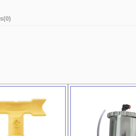
s
(0)