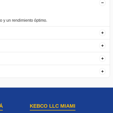
−
+
+
+
+
Á
KEBCO LLC MIAMI