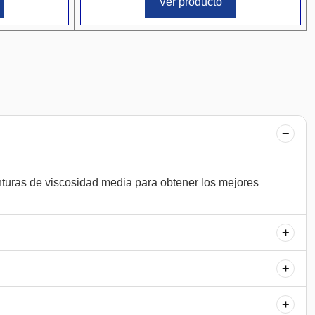
Ver producto
−
nturas de viscosidad media para obtener los mejores
+
+
+