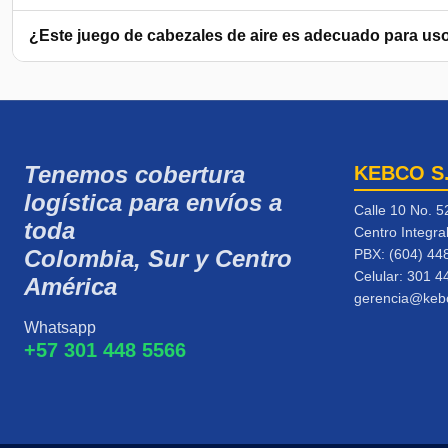
¿Este juego de cabezales de aire es adecuado para us
Tenemos cobertura
KEBCO S
logística para envíos a
Calle 10 No. 5
toda
Centro Integra
Colombia, Sur y Centro
PBX: (604) 44
Celular:
301 4
América
gerencia@keb
Whatsapp
+57 301 448 5566