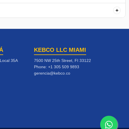
+
Á
KEBCO LLC MIAMI
 Local 35A
7500 NW 25th Street, FI 33122
Phone:
+1 305 509 9893
gerencia@kebco.co