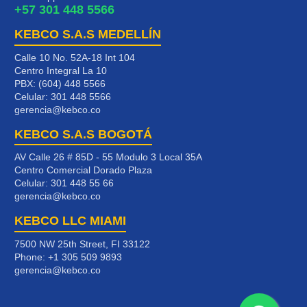
+57 301 448 5566
KEBCO S.A.S MEDELLÍN
Calle 10 No. 52A-18 Int 104
Centro Integral La 10
PBX: (604) 448 5566
Celular:
301 448 5566
gerencia@kebco.co
KEBCO S.A.S BOGOTÁ
AV Calle 26 # 85D - 55 Modulo 3 Local 35A
Centro Comercial Dorado Plaza
Celular:
301 448 55 66
gerencia@kebco.co
KEBCO LLC MIAMI
7500 NW 25th Street, FI 33122
Phone:
+1 305 509 9893
gerencia@kebco.co