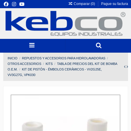
Comparar (
0
)
Pague su factura
INICIO
REPUESTOS Y ACCESORIOS PARA HIDROLAVADORAS
OTROS ACCESORIOS
KITS
TABLA DE PRECIOS DEL KIT DE BOMBA
O.E.M.
KIT DE PISTÓN - ÉMBOLOS CERÁMICOS - VV2G25E,
VV3G27G, VPK030