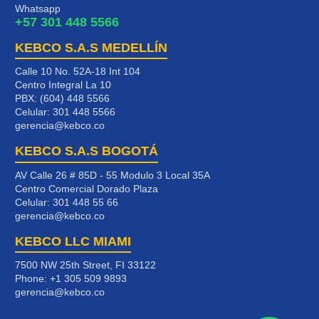
Whatsapp
+57 301 448 5566
KEBCO S.A.S MEDELLÍN
Calle 10 No. 52A-18 Int 104
Centro Integral La 10
PBX: (604) 448 5566
Celular:
301 448 5566
gerencia@kebco.co
KEBCO S.A.S BOGOTÁ
AV Calle 26 # 85D - 55 Modulo 3 Local 35A
Centro Comercial Dorado Plaza
Celular:
301 448 55 66
gerencia@kebco.co
KEBCO LLC MIAMI
7500 NW 25th Street, FI 33122
Phone:
+1 305 509 9893
gerencia@kebco.co