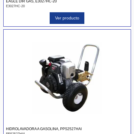
EAGLE DIR GAS, E3027HC-20
E3027HC-20
Ver producto
HIDROLAVADORA A GASOLINA, PPS2527HAI
PPS2527HAI