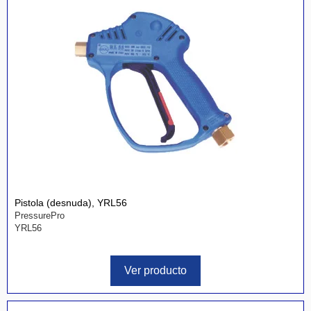
Pistola (desnuda), YRL56
PressurePro
YRL56
Ver producto