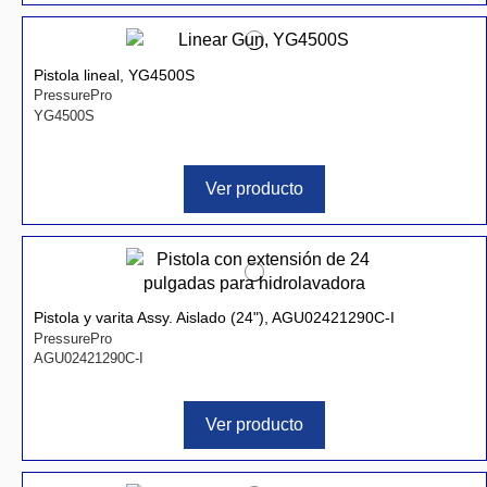
Pistola lineal, YG4500S
PressurePro
YG4500S
Ver producto
Pistola y varita Assy. Aislado (24"), AGU02421290C-I
PressurePro
AGU02421290C-I
Ver producto