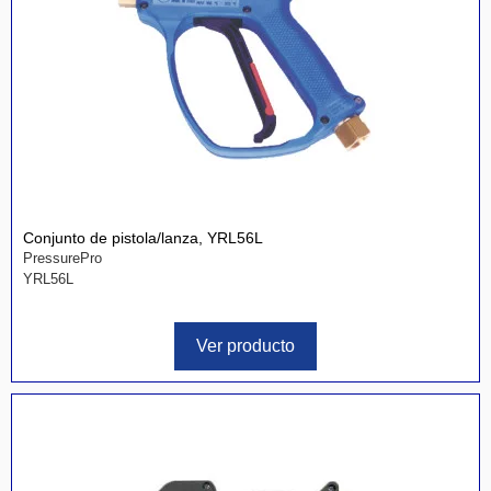
Conjunto de pistola/lanza, YRL56L
PressurePro
YRL56L
Ver producto