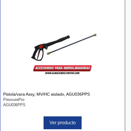
Pistola/vara Assy, MV/HC aislado, AGU036PPS
PressurePro
AGU036PPS
Ver producto