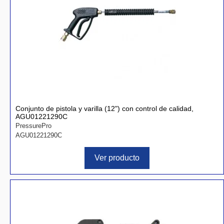
Conjunto de pistola y varilla (12") con control de calidad,
AGU01221290C
PressurePro
AGU01221290C
Ver producto