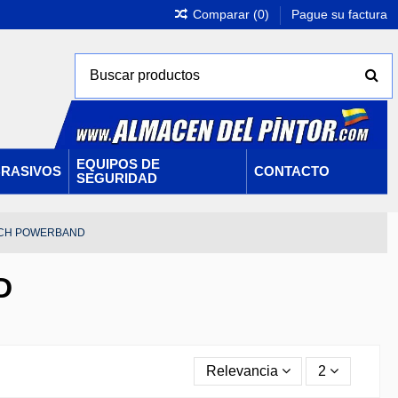
Comparar (
0
)
Pague su factura
EQUIPOS DE
RASIVOS
CONTACTO
SEGURIDAD
TCH POWERBAND
D
Relevancia
2