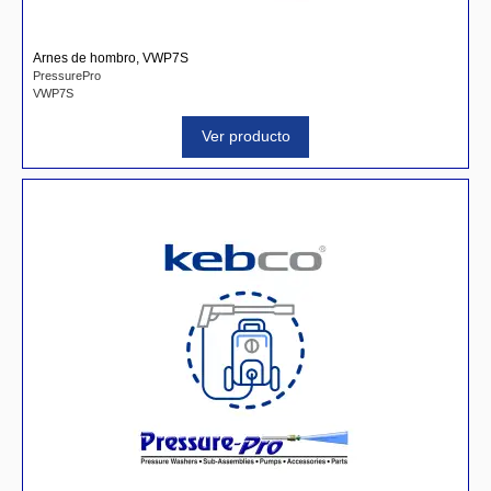
Arnes de hombro, VWP7S
PressurePro
VWP7S
Ver producto