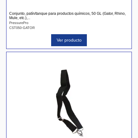
Conjunto, patín/tanque para productos quí­micos, 50 GL (Gator, Rhino,
Mule, etc.),...
PressurePro
CST050-GATOR
Ver producto