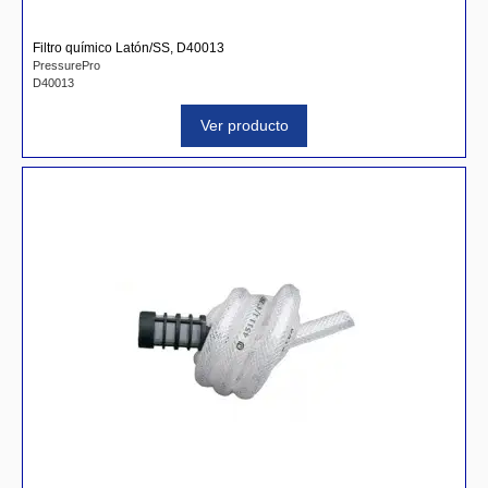
Filtro quí­mico Latón/SS, D40013
PressurePro
D40013
Ver producto