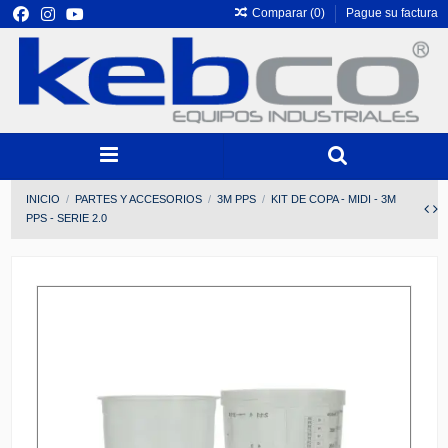
Comparar (
0
)
Pague su factura
INICIO
PARTES Y ACCESORIOS
3M PPS
KIT DE COPA - MIDI - 3M
PPS - SERIE 2.0