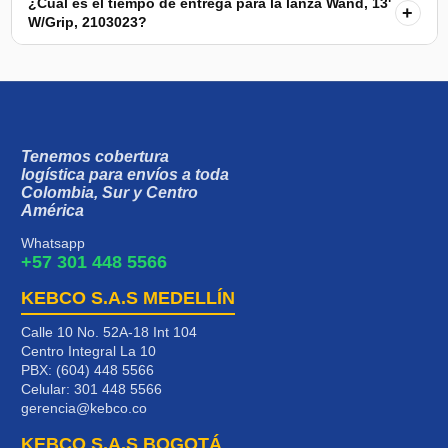
¿Cuál es el tiempo de entrega para la lanza Wand, 13'
+
W/Grip, 2103023?
Tenemos cobertura
logística para envíos a toda
Colombia, Sur y Centro
América
Whatsapp
+57 301 448 5566
KEBCO S.A.S MEDELLÍN
Calle 10 No. 52A-18 Int 104
Centro Integral La 10
PBX: (604) 448 5566
Celular:
301 448 5566
gerencia@kebco.co
KEBCO S.A.S BOGOTÁ