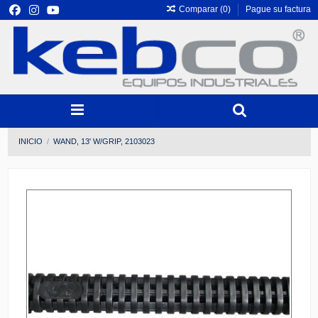
Comparar (
0
)
Pague su factura
INICIO
WAND, 13' W/GRIP, 2103023