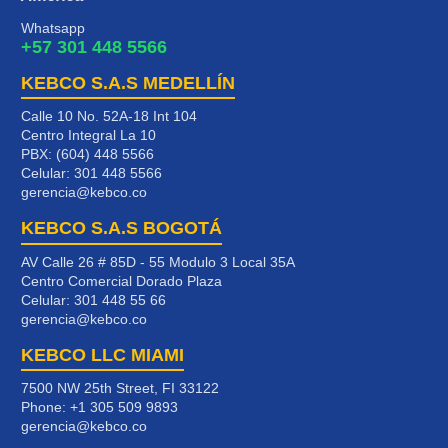
Whatsapp
+57 301 448 5566
KEBCO S.A.S MEDELLÍN
Calle 10 No. 52A-18 Int 104
Centro Integral La 10
PBX: (604) 448 5566
Celular:
301 448 5566
gerencia@kebco.co
KEBCO S.A.S BOGOTÁ
AV Calle 26 # 85D - 55 Modulo 3 Local 35A
Centro Comercial Dorado Plaza
Celular:
301 448 55 66
gerencia@kebco.co
KEBCO LLC MIAMI
7500 NW 25th Street, FI 33122
Phone:
+1 305 509 9893
gerencia@kebco.co