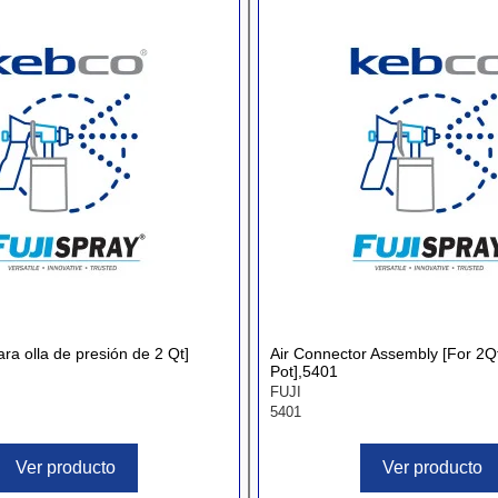
ara olla de presión de 2 Qt]
Air Connector Assembly [For 2Q
Pot],5401
FUJI
5401
Ver producto
Ver producto