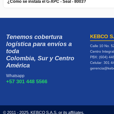
¿Cómo se instala el G-XPC - Seal - 8003?
Tenemos cobertura
KEBCO S
logística para envíos a
Calle 10 No. 5
toda
Centro Integra
Colombia, Sur y Centro
PBX: (604) 44
Celular:
301 4
América
gerencia@keb
Whatsapp
+57 301 448 5566
© 2011 - 2025, KEBCO S.A.S. or its affiliates.