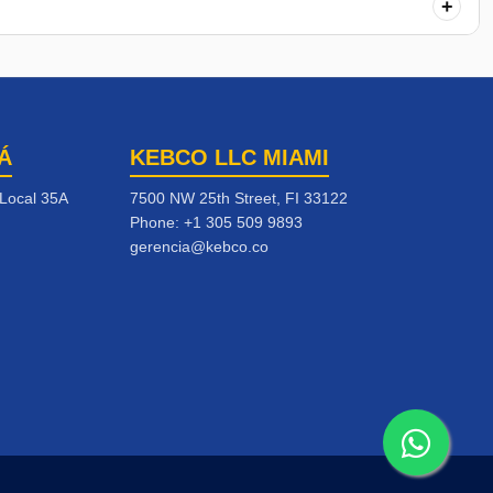
+
Á
KEBCO LLC MIAMI
 Local 35A
7500 NW 25th Street, FI 33122
Phone:
+1 305 509 9893
gerencia@kebco.co