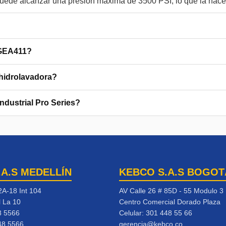
HGEA411?
 hidrolavadora?
ndustrial Pro Series?
.A.S MEDELLÍN
KEBCO S.A.S BOGOT
2A-18 Int 104
AV Calle 26 # 85D - 55 Modulo 3
l La 10
Centro Comercial Dorado Plaza
8 5566
Celular:
301 448 55 66
48 5566
gerencia@kebco.co