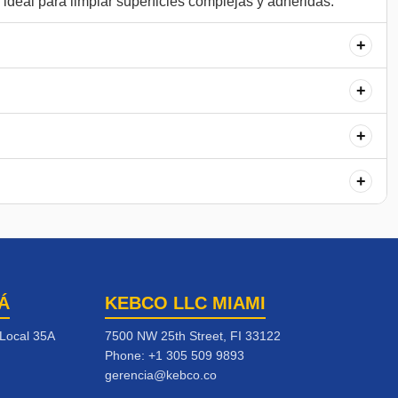
+
+
+
+
Á
KEBCO LLC MIAMI
 Local 35A
7500 NW 25th Street, FI 33122
Phone:
+1 305 509 9893
gerencia@kebco.co