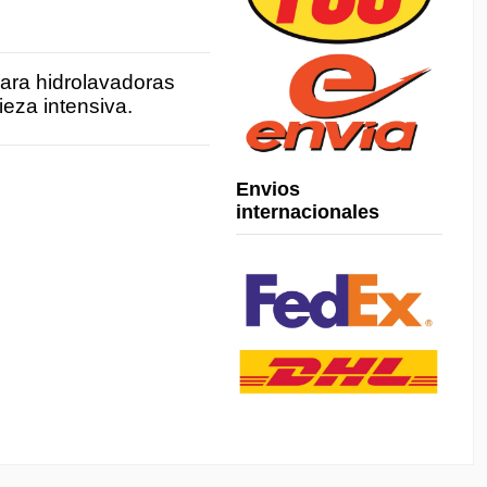
para hidrolavadoras
ieza intensiva.
Envios
internacionales