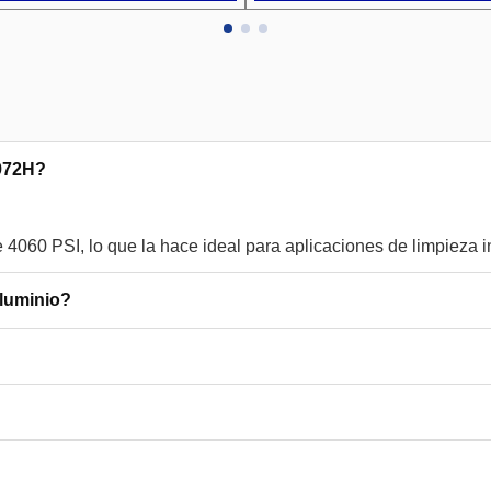
3972H?
aluminio?