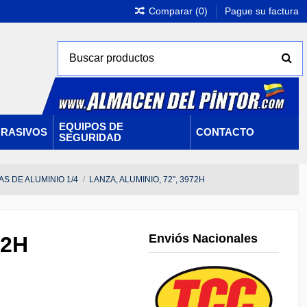
Comparar (
0
)
Pague su factura
EQUIPOS DE
RASIVOS
CONTACTO
SEGURIDAD
S DE ALUMINIO 1/4
LANZA, ALUMINIO, 72", 3972H
Enviós Nacionales
72H