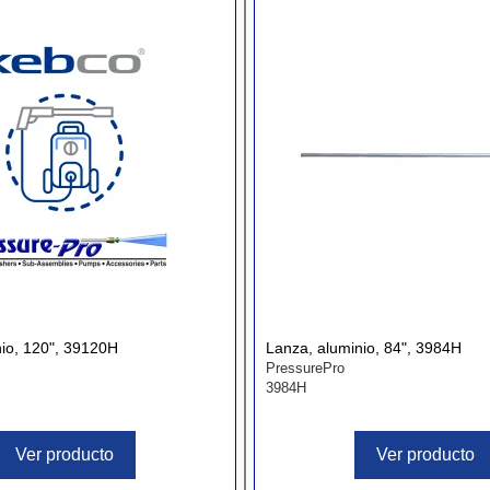
nio, 120", 39120H
Lanza, aluminio, 84", 3984H
PressurePro
3984H
Ver producto
Ver producto