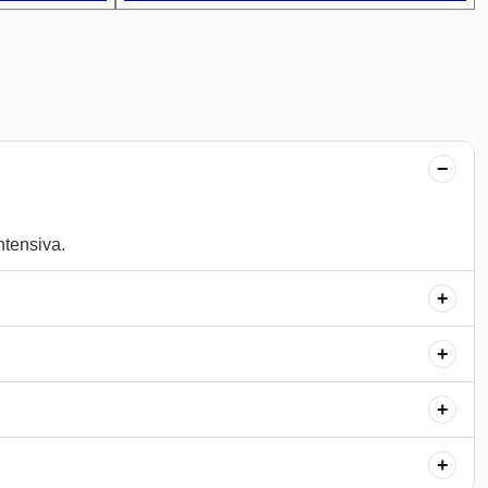
−
+
+
+
+