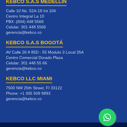
KEBCO S.A.S MEDELLÍN
Calle 10 No. 52A-18 Int 104
Centro Integral La 10
PBX: (604) 448 5566
Celular:
301 448 5566
gerencia@kebco.co
KEBCO S.A.S BOGOTÁ
AV Calle 26 # 85D - 55 Modulo 3 Local 35A
Centro Comercial Dorado Plaza
Celular:
301 448 55 66
gerencia@kebco.co
KEBCO LLC MIAMI
7500 NW 25th Street, FI 33122
Phone:
+1 305 509 9893
gerencia@kebco.co