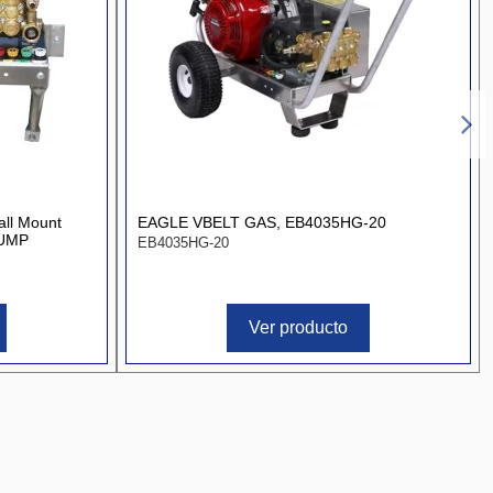
all Mount
EAGLE VBELT GAS, EB4035HG-20
PUMP
EB4035HG-20
Ver producto