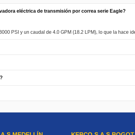
vadora eléctrica de transmisión por correa serie Eagle?
a?
.A.S MEDELLÍN
KEBCO S.A.S BOGOT