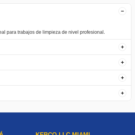
−
+
+
+
+
Á
KEBCO LLC MIAMI