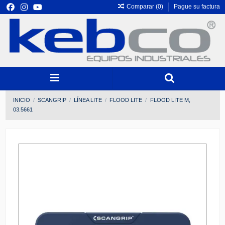
Comparar (
0
)
Pague su factura
INICIO
SCANGRIP
LÍNEA LITE
FLOOD LITE
FLOOD LITE M,
03.5661