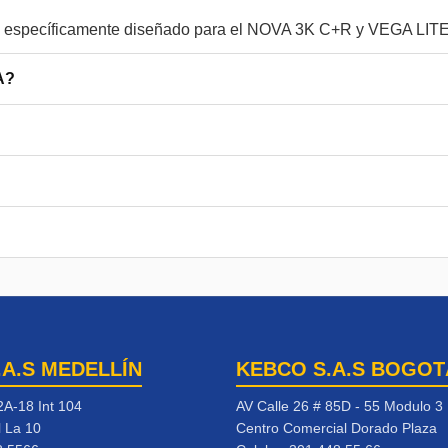
A?
.A.S MEDELLÍN
KEBCO S.A.S BOGOT
2A-18 Int 104
AV Calle 26 # 85D - 55 Modulo 3
l La 10
Centro Comercial Dorado Plaza