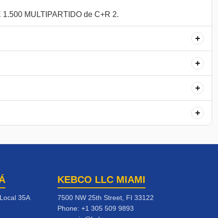
+
+
+
+
Á
KEBCO LLC MIAMI
 Local 35A
7500 NW 25th Street, FI 33122
Phone:
+1 305 509 9893