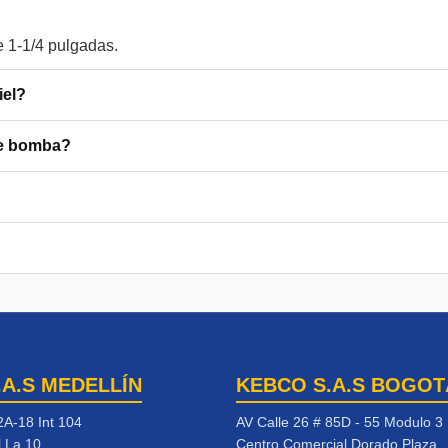
iel?
 de bomba?
.A.S MEDELLÍN
KEBCO S.A.S BOGOT
2A-18 Int 104
AV Calle 26 # 85D - 55 Modulo 3
l La 10
Centro Comercial Dorado Plaza