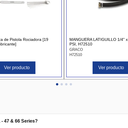
za de Pistola Rociadora [19
MANGUERA LATIGUILLO 1/4" x 
bricante]
PSI, H72510
GRACO
H72510
Ver producto
Ver producto
 - 47 & 66 Series?