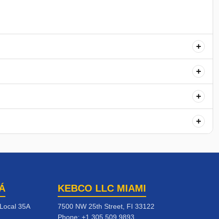
+
+
+
+
Á
KEBCO LLC MIAMI
 Local 35A
7500 NW 25th Street, FI 33122
Phone:
+1 305 509 9893