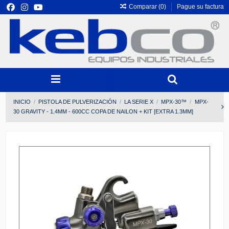
Comparar (
0
)
Pague su factura
INICIO
PISTOLA DE PULVERIZACIÓN
LA SERIE X
MPX-30™
MPX-
30 GRAVITY - 1.4MM - 600CC COPA DE NAILON + KIT [EXTRA 1.3MM]