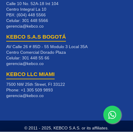
Calle 10 No. 52A-18 Int 104
Centro Integral La 10
PBX: (604) 448 5566
Celular:
301 448 5566
gerencia@kebco.co
KEBCO S.A.S BOGOTÁ
AV Calle 26 # 85D - 55 Modulo 3 Local 35A
Centro Comercial Dorado Plaza
Celular:
301 448 55 66
gerencia@kebco.co
KEBCO LLC MIAMI
7500 NW 25th Street, FI 33122
Phone:
+1 305 509 9893
gerencia@kebco.co
© 2011 - 2025, KEBCO S.A.S. or its affiliates.