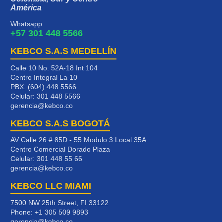
América
Whatsapp
+57 301 448 5566
KEBCO S.A.S MEDELLÍN
Calle 10 No. 52A-18 Int 104
Centro Integral La 10
PBX: (604) 448 5566
Celular:
301 448 5566
gerencia@kebco.co
KEBCO S.A.S BOGOTÁ
AV Calle 26 # 85D - 55 Modulo 3 Local 35A
Centro Comercial Dorado Plaza
Celular:
301 448 55 66
gerencia@kebco.co
KEBCO LLC MIAMI
7500 NW 25th Street, FI 33122
Phone:
+1 305 509 9893
gerencia@kebco.co