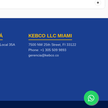
+
Á
KEBCO LLC MIAMI
 Local 35A
7500 NW 25th Street, FI 33122
Phone:
+1 305 509 9893
gerencia@kebco.co