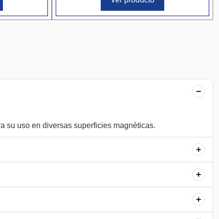
−
+
+
+