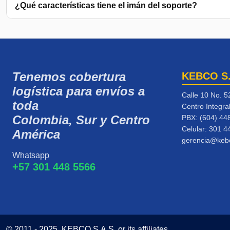
¿Qué características tiene el imán del soporte?
Tenemos cobertura
KEBCO S
logística para envíos a
Calle 10 No. 5
toda
Centro Integra
Colombia, Sur y Centro
PBX: (604) 44
Celular:
301 4
América
gerencia@keb
Whatsapp
+57 301 448 5566
© 2011 - 2025, KEBCO S.A.S. or its affiliates.