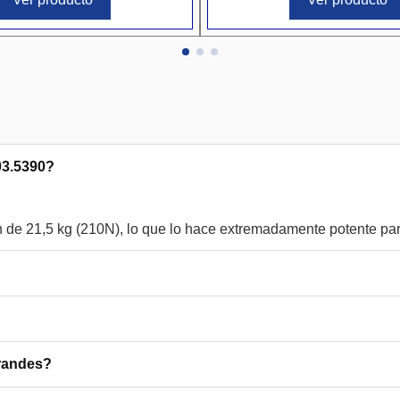
03.5390?
grandes?