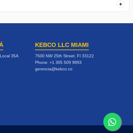
+
Á
KEBCO LLC MIAMI
 Local 35A
7500 NW 25th Street, FI 33122
Phone:
+1 305 509 9893
gerencia@kebco.co