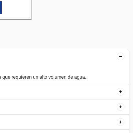
−
+
+
+