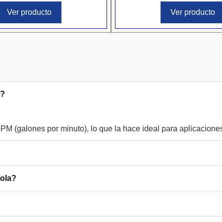
Ver producto
Ver producto
N?
tola?