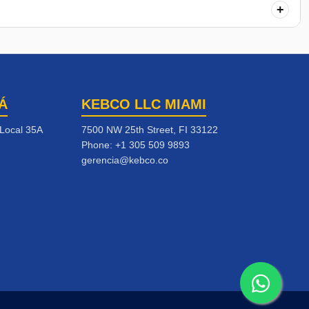
+
Á
KEBCO LLC MIAMI
 Local 35A
7500 NW 25th Street, FI 33122
Phone:
+1 305 509 9893
gerencia@kebco.co