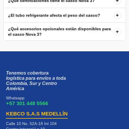
+
¿Qué certificaciones tiene el casco Nova 3?
+
¿El tubo refrigerante afecta el peso del casco?
¿Qué accesorios opcionales están disponibles para
+
el casco Nova 3?
Tenemos cobertura
logística para envíos a toda
Colombia, Sur y Centro
América
Whatsapp
+57 301 448 5566
KEBCO S.A.S MEDELLÍN
Calle 10 No. 52A-18 Int 104
Centro Integral La 10