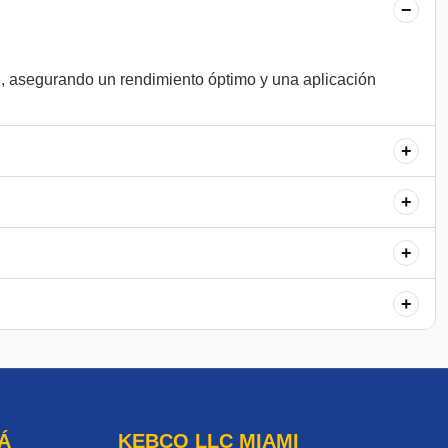
−
, asegurando un rendimiento óptimo y una aplicación
+
+
+
+
Á
KEBCO LLC MIAMI