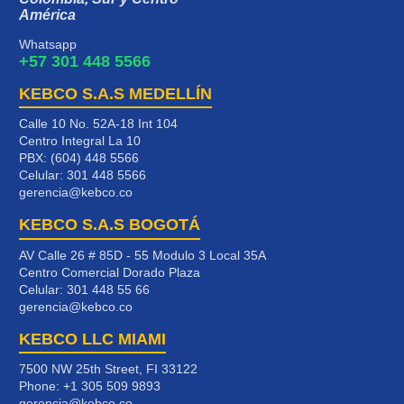
América
Whatsapp
+57 301 448 5566
KEBCO S.A.S MEDELLÍN
Calle 10 No. 52A-18 Int 104
Centro Integral La 10
PBX: (604) 448 5566
Celular:
301 448 5566
gerencia@kebco.co
KEBCO S.A.S BOGOTÁ
AV Calle 26 # 85D - 55 Modulo 3 Local 35A
Centro Comercial Dorado Plaza
Celular:
301 448 55 66
gerencia@kebco.co
KEBCO LLC MIAMI
7500 NW 25th Street, FI 33122
Phone:
+1 305 509 9893
gerencia@kebco.co