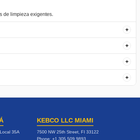
+
+
+
+
Á
KEBCO LLC MIAMI
 Local 35A
7500 NW 25th Street, FI 33122
Phone:
+1 305 509 9893