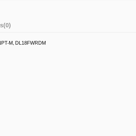
s
(0)
/4" NPT-M, DL18FWRDM