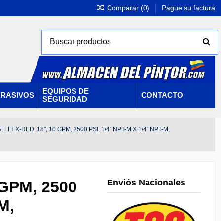
Comparar (
0
)
Pague su factura
EQUIPOS DE
RASIVOS
CONTACTO
SEGURIDAD
 FLEX-RED, 18", 10 GPM, 2500 PSI, 1/4" NPT-M X 1/4" NPT-M,
Enviós Nacionales
 GPM, 2500
M,