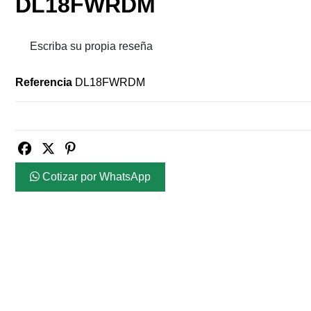
DL18FWRDM
Escriba su propia reseña
Referencia
DL18FWRDM
Cotizar por WhatsApp