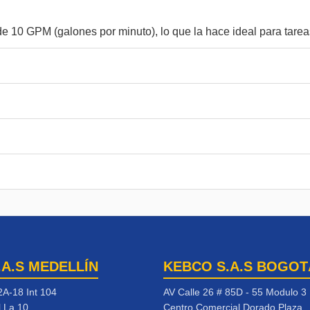
.A.S MEDELLÍN
KEBCO S.A.S BOGOT
2A-18 Int 104
AV Calle 26 # 85D - 55 Modulo 3
l La 10
Centro Comercial Dorado Plaza