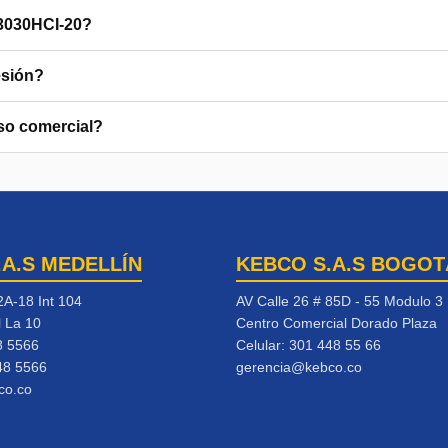
3030HCI-20?
esión?
so comercial?
.A.S MEDELLÍN
KEBCO S.A.S BOGOT
2A-18 Int 104
AV Calle 26 # 85D - 55 Modulo 3
l La 10
Centro Comercial Dorado Plaza
8 5566
Celular:
301 448 55 66
48 5566
gerencia@kebco.co
co.co