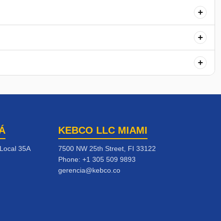
+
+
+
Á
KEBCO LLC MIAMI
 Local 35A
7500 NW 25th Street, FI 33122
Phone:
+1 305 509 9893
gerencia@kebco.co