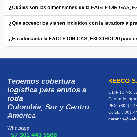
¿Cuáles son las dimensiones de la EAGLE DIR GAS, E
¿Qué accesorios vienen incluidos con la lavadora a pr
¿Es adecuada la EAGLE DIR GAS, E3030HCI-20 para u
Tenemos cobertura
KEBCO S
logística para envíos a
Calle 10 No. 5
toda
Centro Integra
Colombia, Sur y Centro
PBX: (604) 44
Celular:
301 4
América
gerencia@keb
Whatsapp
+57 301 448 5566