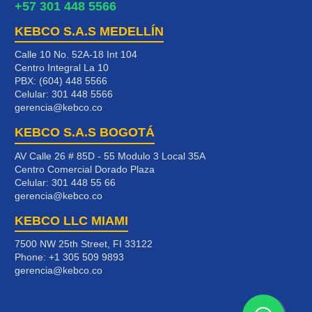
+57 301 448 5566
KEBCO S.A.S MEDELLÍN
Calle 10 No. 52A-18 Int 104
Centro Integral La 10
PBX: (604) 448 5566
Celular:
301 448 5566
gerencia@kebco.co
KEBCO S.A.S BOGOTÁ
AV Calle 26 # 85D - 55 Modulo 3 Local 35A
Centro Comercial Dorado Plaza
Celular:
301 448 55 66
gerencia@kebco.co
KEBCO LLC MIAMI
7500 NW 25th Street, FI 33122
Phone:
+1 305 509 9893
gerencia@kebco.co