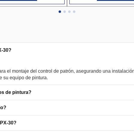
X-30?
 el montaje del control de patrón, asegurando una instalación s
os de pintura?
jo?
MPX-30?