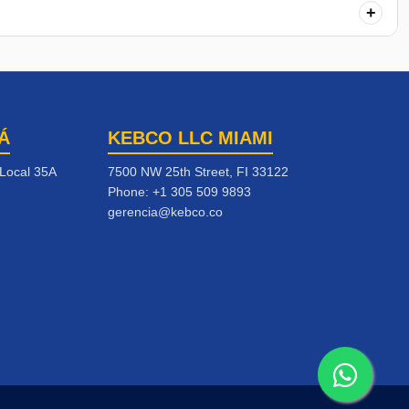
+
Á
KEBCO LLC MIAMI
 Local 35A
7500 NW 25th Street, FI 33122
Phone:
+1 305 509 9893
gerencia@kebco.co