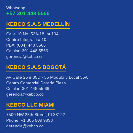
Whatsapp
+57 301 448 5566
KEBCO S.A.S MEDELLÍN
Calle 10 No. 52A-18 Int 104
Centro Integral La 10
PBX: (604) 448 5566
Celular:
301 448 5566
gerencia@kebco.co
KEBCO S.A.S BOGOTÁ
AV Calle 26 # 85D - 55 Modulo 3 Local 35A
Centro Comercial Dorado Plaza
Celular:
301 448 55 66
gerencia@kebco.co
KEBCO LLC MIAMI
7500 NW 25th Street, FI 33122
Phone:
+1 305 509 9893
gerencia@kebco.co