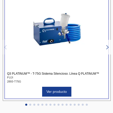
Q3 PLATINUM™ - T-75G Sistema Silencioso. Línea Q PLATINUM™
FUJI
2893-T75G
Ver producto