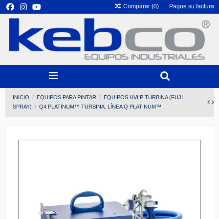
Comparar (
0
)
Pague su factura
INICIO
EQUIPOS PARA PINTAR
EQUIPOS HVLP TURBINA (FUJI
SPRAY)
Q4 PLATINUM™ TURBINA. LÍNEA Q PLATINUM™