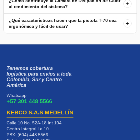
¿Cómo contribuye la Cámara de Disipación de Calor
+
al rendimiento del sistema?
¿Qué características hacen que la pistola T-70 sea
+
ergonómica y fácil de usar?
Tenemos cobertura
logística para envíos a toda
Colombia, Sur y Centro
América
Whatsapp
+57 301 448 5566
KEBCO S.A.S MEDELLÍN
Calle 10 No. 52A-18 Int 104
Centro Integral La 10
PBX: (604) 448 5566